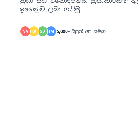
ක්‍රීඩා සහ විනෝදජනක ක්‍රියාකාරකම් තුළ
ඉගෙනුම ලබා ගනිමු
5,000+
NA
KP
SD
TM
සිසුන් අප සමඟ